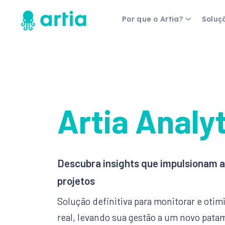
Por que o Artia?
Soluç
Fernanda Gomes
Coordenadora de Gestão de
Projetos
Artia Analy
a um, mas
"Antes tínhamos percepções das ex
são e
não tínhamos dados... a ferramenta 
estratégia de negócio."
Descubra insights que impulsionam 
Veja mais
projetos
Solução definitiva para monitorar e oti
real, levando sua gestão a um novo pata