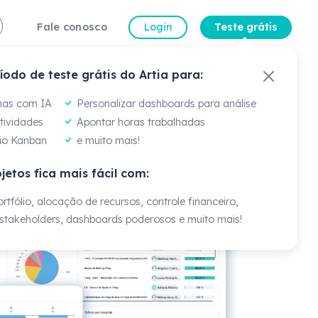
Fale conosco
Login
Teste grátis
íodo de teste grátis do Artia para:
a Gomes
dora de Gestão de
mas com IA
Personalizar dashboards para análise
atividades
Apontar horas trabalhadas
io Kanban
e muito mais!
percepções das experiências de cada um, mas
jetos fica mais fácil com:
s... a ferramenta nos ajuda a ter visão e
cio."
rtfólio, alocação de recursos, controle financeiro,
takeholders, dashboards poderosos e muito mais!
Veja mais