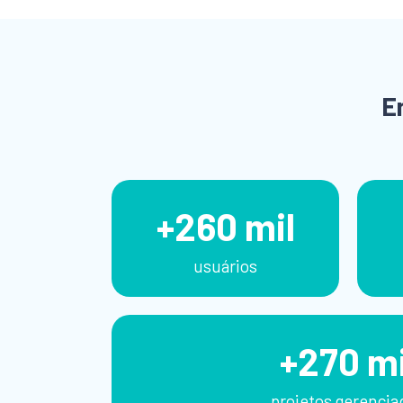
E
+260 mil
usuários
+270 mi
projetos gerencia