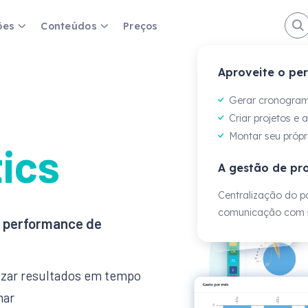
ões
Conteúdos
Preços
Aproveite o per
Fernand
Coordena
Gerar cronogra
Projetos
Criar projetos e 
Montar seu própr
tics
periências de cada um, mas
"Antes tínhamos 
A gestão de pro
nos ajuda a ter visão e
não tínhamos dado
estratégia de negó
Centralização do po
comunicação com s
a performance de
mizar resultados em tempo
mar