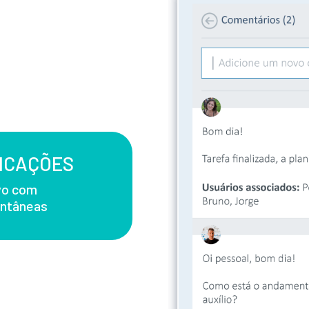
FICAÇÕES
ivo com
antâneas