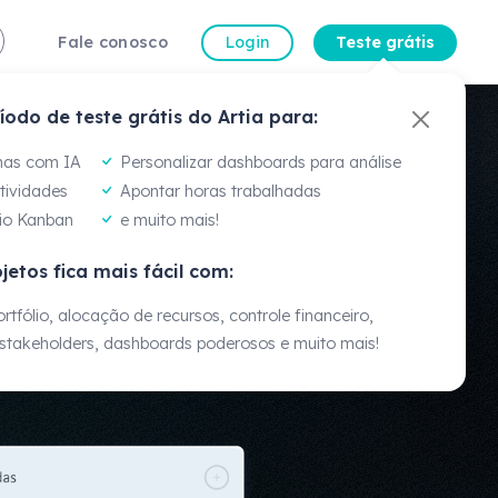
Fale conosco
Login
Teste grátis
íodo de teste grátis do Artia para:
a Gomes
dora de Gestão de
mas com IA
Personalizar dashboards para análise
atividades
Apontar horas trabalhadas
io Kanban
e muito mais!
percepções das experiências de cada um, mas
jetos fica mais fácil com:
s... a ferramenta nos ajuda a ter visão e
cio."
rtfólio, alocação de recursos, controle financeiro,
ual!
takeholders, dashboards poderosos e muito mais!
Veja mais