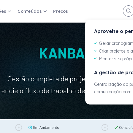
ões
Conteúdos
Preços
Aproveite o per
Fernand
Coordena
Gerar cronogra
KANBAN
Projetos
Criar projetos e 
Montar seu própr
periências de cada um, mas
"Antes tínhamos 
A gestão de pro
nos ajuda a ter visão e
não tínhamos dado
Gestão completa de projetos e tarefas.
estratégia de negó
Centralização do po
encie o fluxo de trabalho de forma ágil e vis
comunicação com s