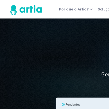
Por que o Artia?
Soluç
Fernanda Gomes
Coordenadora de Gestão de
Projetos
a um, mas
"Antes tínhamos percepções das ex
são e
não tínhamos dados... a ferramenta 
estratégia de negócio."
Ger
Veja mais