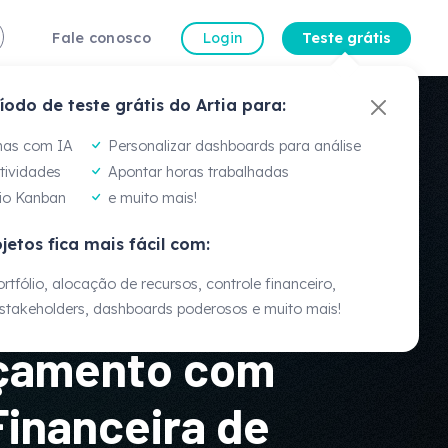
Fale conosco
Login
Teste grátis
íodo de teste grátis do Artia para:
a Gomes
dora de Gestão de
mas com IA
Personalizar dashboards para análise
atividades
Apontar horas trabalhadas
io Kanban
e muito mais!
percepções das experiências de cada um, mas
jetos fica mais fácil com:
s... a ferramenta nos ajuda a ter visão e
cio."
rtfólio, alocação de recursos, controle financeiro,
takeholders, dashboards poderosos e muito mais!
Veja mais
rçamento com
inanceira de