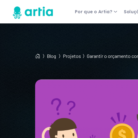
Por que o Artia?
Soluç
Fernanda Gomes
Coordenadora de Gestão de
Projetos
Blog
Projetos
Garantir o orçamento co
a um, mas
"Antes tínhamos percepções das ex
são e
não tínhamos dados... a ferramenta 
estratégia de negócio."
Veja mais