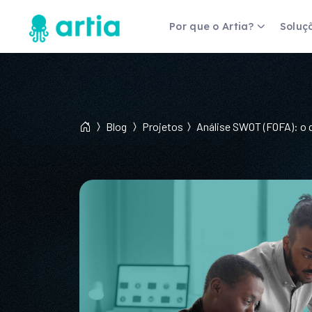
Por que o Artia?
Soluç
Fernanda Gomes
Coordenadora de Gestão de
Projetos
Blog
Projetos
Análise SWOT (FOFA): o q
a um, mas
"Antes tínhamos percepções das ex
são e
não tínhamos dados... a ferramenta 
estratégia de negócio."
Veja mais