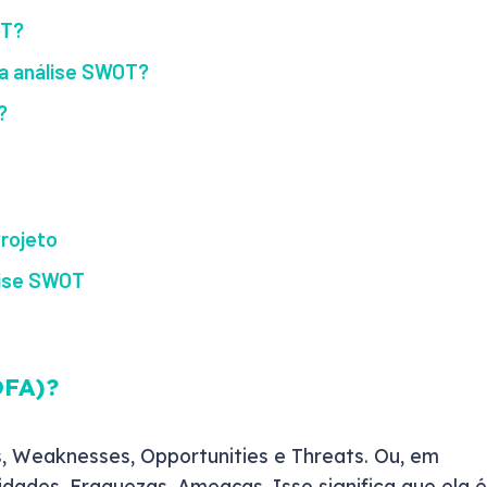
OT?
da análise SWOT?
?
Projeto
lise SWOT
OFA)?
, Weaknesses, Opportunities e Threats. Ou, em
dades, Fraquezas, Ameaças. Isso significa que ela é