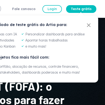
Fale conosco
Login
Teste grátis
íodo de teste grátis do Artia para:
a Gomes
dora de Gestão de
mas com IA
Personalizar dashboards para análise
atividades
Apontar horas trabalhadas
io Kanban
e muito mais!
percepções das experiências de cada um, mas
jetos fica mais fácil com:
s... a ferramenta nos ajuda a ter visão e
cio."
rtfólio, alocação de recursos, controle financeiro,
takeholders, dashboards poderosos e muito mais!
Veja mais
 (FOFA): o
os para fazer